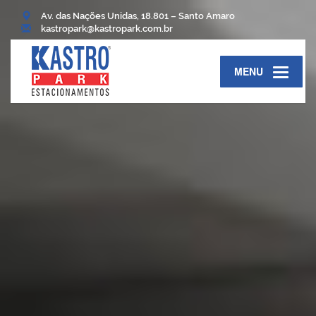
Prev
Next
Av. das Nações Unidas, 18.801 – Santo Amaro
kastropark@kastropark.com.br
MENU